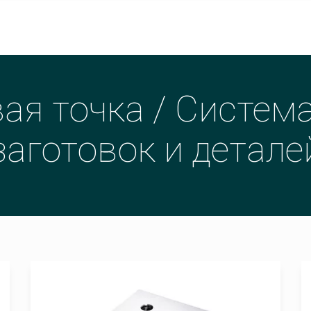
я точка / Систем
заготовок и детале