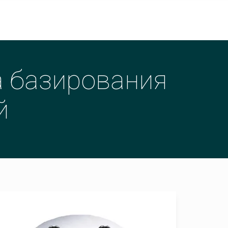
а базирования
й