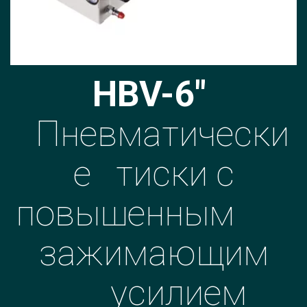
HBV-6"
Пневматически
е тиски c
повышенным
зажимающим
усилием