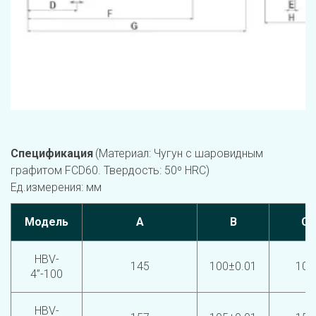
Спецификация 
(Материал: Чугун с шаровидным 
графитом FCD60. Твердость: 50º HRC)                                                                                
Ед.измерения: мм
Модель
A
B
C
HBV-
145
100±0.01
100
4”-100
HBV-