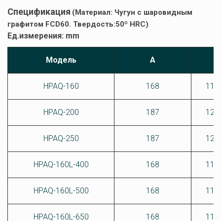
Спецификация
(Материал: Чугун с шаровидным 
графитом FCD60. Твердость:50º HRC)               
Ед.измерения: mm
Модель
A
HPAQ-160
168
115
HPAQ-200
187
120
HPAQ-250
187
120
HPAQ-160L-400
168
115
HPAQ-160L-500
168
115
HPAQ-160L-650
168
115