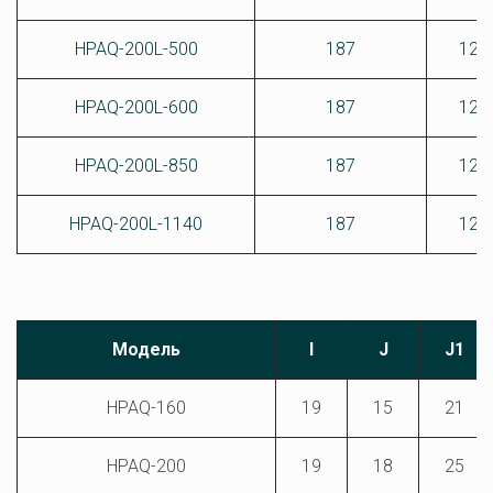
HPAQ-200L-500
187
120
HPAQ-200L-600
187
120
HPAQ-200L-850
187
120
HPAQ-200L-1140
187
120
Модель
I
J
J1
HPAQ-160
19
15
21
HPAQ-200
19
18
25