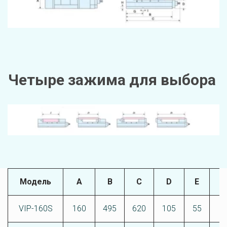
Четыре зажима для выбора 
Модель
А
В
C
D
E
F
VIP-160S
160
495
620
105
55
8