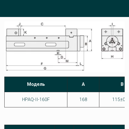
Модель
A
B
HPAQ-II-160F
168
115±0.