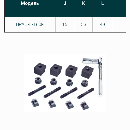
Модель
J
K
L
HPAQ-II-160F
15
53
49
1