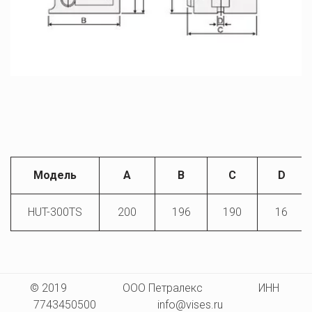
Модель
A
B
C
D
HUT-300TS
200
196
190
16
© 2019                    ООО Петралекс                    ИНН 
7743450500                      info@vises.ru                    