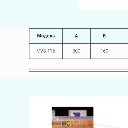
Модель
А
В
MVS-115
300
160