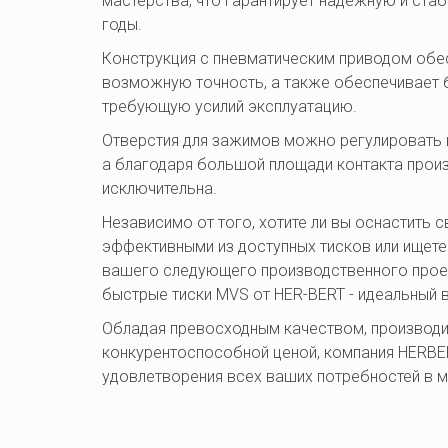
мастерства, что гарантирует надежную и стаб
годы. 
Конструкция с пневматическим приводом обе
возможную точность, а также обеспечивает б
требующую усилий эксплуатацию. 
Отверстия для зажимов можно регулировать в 
а благодаря большой площади контакта прои
исключительна. 
Независимо от того, хотите ли вы оснастить с
эффективными из доступных тисков или ищете 
вашего следующего производственного проек
быстрые тиски MVS от HER-BERT - идеальный в
Обладая превосходным качеством, производи
конкурентоспособной ценой, компания HERBER
удовлетворения всех ваших потребностей в м