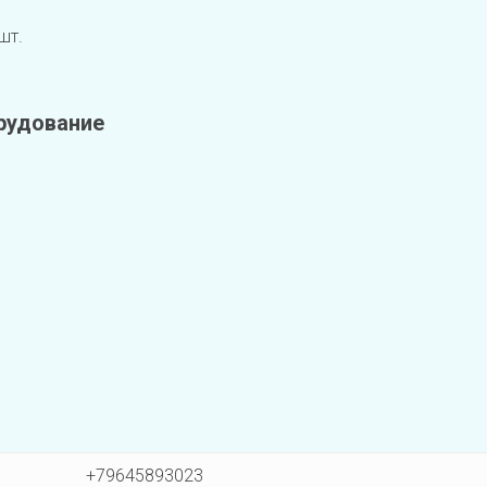
шт.
рудование
                    +79645893023