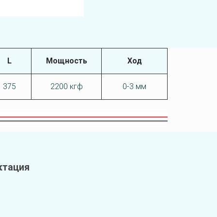
L
Мощность
Ход
375
2200 кгф
0-3 мм
ктация