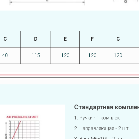
C
D
E
F
G
40
115
120
120
120
Стандартная компле
1. Ручки - 1 комплект 
2. Направляющая - 2 шт.
3. Винт M6x10L - 2 шт.