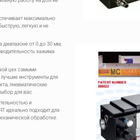
ильную работу на долгие 
спечивает максимально 
ыструю, легкую и не 
диапазоне от 0 до 30 мм, 
зводительность зажима 
вой цех самыми 
лучшие инструменты для 
та, пневматические 
ыбор для вас. 
тельностью и 
T идеально подходит для 
еханической обработке. 