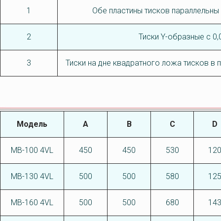
1
Обе пластины тисков параллельны 
2
Тиски Y-образные с 0
3
Тиски на дне квадратного ложа тисков в п
Модель
А
В
C
D
MB-100 4VL
450
450
530
12
MB-130 4VL
500
500
580
12
MB-160 4VL
500
500
680
14